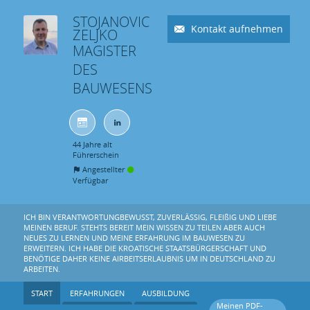
STOJANOVIC
Kontakt aufnehmen
ZELJKO
MAGISTER
DES
BAUWESENS
44 Jahre alt
Führerschein
Angestellter
Verfügbar
ICH BIN VERANTWORTUNGBEWUSST, ZUVERLÄSSIG, FLEIßIG UND LIEBE
MEINEN BERUF. STEHTS BEREIT MEIN WISSEN ZU TEILEN ABER AUCH
NEUES ZU LERNEN UND MEINE ERFAHRUNG IM BAUWESEN ZU
ERWEITERN. ICH HABE DIE KROATISCHE STAATSBÜRGERSCHAFT UND
BENÖTIGE DAHER KEINE AIRBEITSERLAUBNIS UM IN DEUTSCHLAND ZU
ARBEITEN.
START
ERFAHRUNGEN
AUSBILDUNG
Meinen PDF-